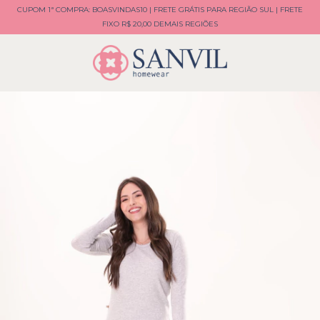
CUPOM 1ª COMPRA: BOASVINDAS10 | FRETE GRÁTIS PARA REGIÃO SUL | FRETE
FIXO R$ 20,00 DEMAIS REGIÕES