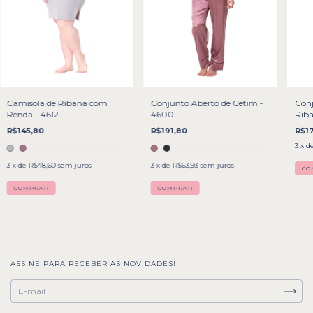
Camisola de Ribana com
Conjunto Aberto de Cetim -
Conj
Renda - 4612
4600
Riba
R$145,80
R$191,80
R$1
3
x d
3
x de
R$48,60
sem juros
3
x de
R$63,93
sem juros
CO
COMPRAR
COMPRAR
ASSINE PARA RECEBER AS NOVIDADES!