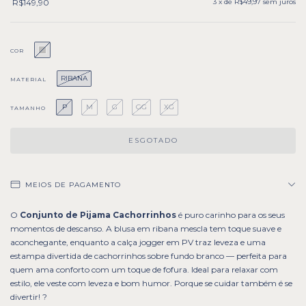
R$149,90
3
x de
R$49,97
sem juros
COR
RIBANA
MATERIAL
P
M
G
GG
XG
TAMANHO
MEIOS DE PAGAMENTO
O
Conjunto de Pijama Cachorrinhos
é puro carinho para os seus
momentos de descanso. A blusa em ribana mescla tem toque suave e
aconchegante, enquanto a calça jogger em PV traz leveza e uma
estampa divertida de cachorrinhos sobre fundo branco — perfeita para
quem ama conforto com um toque de fofura. Ideal para relaxar com
estilo, ele veste com leveza e bom humor. Porque se cuidar também é se
divertir! ?